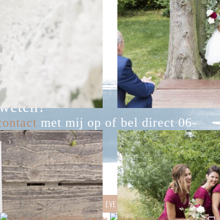
weten?
contact
met mij op of bel direct 06-
171
N DE WERELD VAN:
VOLG WEDDING EVE OP
INSTAGRAM
VOOR INSIDE INSP