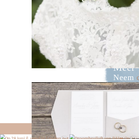
Meer 
Neem
16483
KIJK I