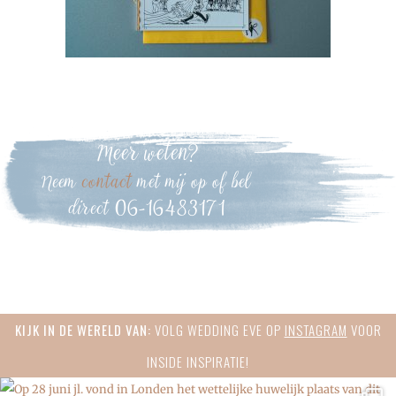
Meer weten?
Neem
contact
met mij op of bel
direct 06-16483171
Primary
KIJK IN DE WERELD VAN:
VOLG WEDDING EVE OP
INSTAGRAM
VOOR
Sidebar
INSIDE INSPIRATIE!