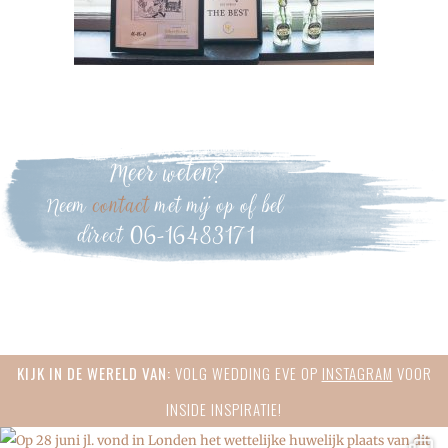
Meer weten?
Neem
contact
met mij op of bel
direct 06-16483171
Primary
KIJK IN DE WERELD VAN:
VOLG WEDDING EVE OP
INSTAGRAM
VOOR
Sidebar
INSIDE INSPIRATIE!