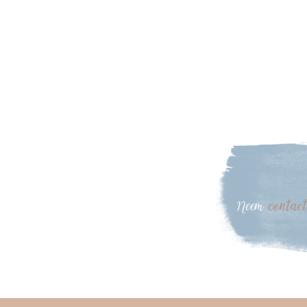
Neem
contac