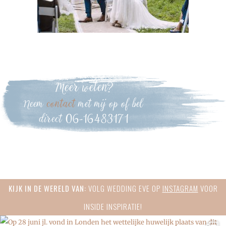
Meer weten?
Neem
contact
met mij op of bel
direct 06-16483171
Primary
KIJK IN DE WERELD VAN:
VOLG WEDDING EVE OP
INSTAGRAM
VOOR
Sidebar
INSIDE INSPIRATIE!