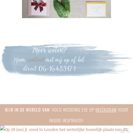
Meer weten?
Neem
contact
met mij op of bel
direct 06-16483171
Primary
KIJK IN DE WERELD VAN:
VOLG WEDDING EVE OP
INSTAGRAM
VOOR
Sidebar
INSIDE INSPIRATIE!