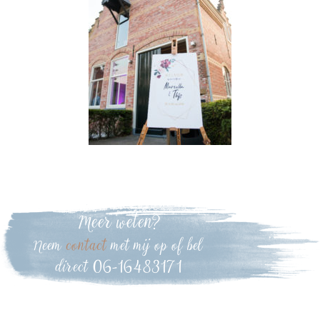
Meer weten?
Neem
contact
met mij op of bel
direct 06-16483171