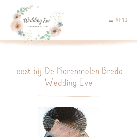
Skip
Skip
to
to
MENU
main
primary
content
sidebar
Wedding
Weddingplanner,
Eve
styling
&
Feest bij De Korenmolen Breda
ceremoniemeester
Wedding Eve