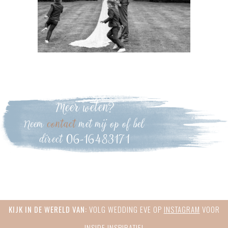
Meer weten?
Neem
contact
met mij op of bel
direct 06-16483171
Primary
KIJK IN DE WERELD VAN:
VOLG WEDDING EVE OP
INSTAGRAM
VOOR
Sidebar
INSIDE INSPIRATIE!