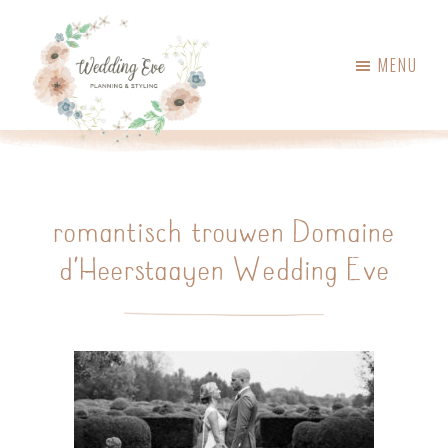
Skip
Skip
to
to
MENU
main
primary
content
sidebar
Wedding
Weddingplanner,
Eve
styling
&
romantisch trouwen Domaine
ceremoniemeester
d’Heerstaayen Wedding Eve