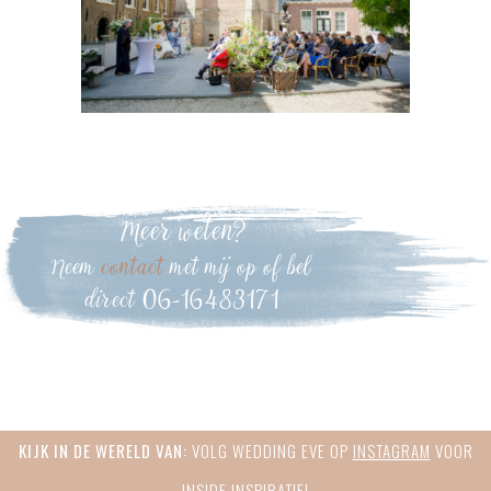
Meer weten?
Neem
contact
met mij op of bel
direct 06-16483171
Primary
KIJK IN DE WERELD VAN:
VOLG WEDDING EVE OP
INSTAGRAM
VOOR
Sidebar
INSIDE INSPIRATIE!