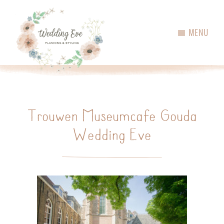
Skip
Skip
to
to
MENU
main
primary
content
sidebar
Wedding
Weddingplanner,
Eve
styling
&
Trouwen Museumcafe Gouda
ceremoniemeester
Wedding Eve