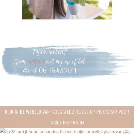
Meer weten?
Neem
contact
met mij op of bel
direct 06-16483171
Primary
KIJK IN DE WERELD VAN:
VOLG WEDDING EVE OP
INSTAGRAM
VOOR
Sidebar
INSIDE INSPIRATIE!