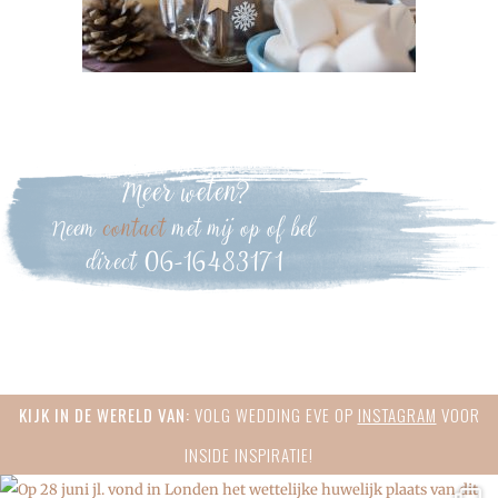
Meer weten?
Neem
contact
met mij op of bel
direct 06-16483171
Primary
KIJK IN DE WERELD VAN:
VOLG WEDDING EVE OP
INSTAGRAM
VOOR
Sidebar
INSIDE INSPIRATIE!